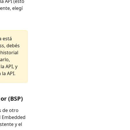
a API (esto 
ente, elegí 
a está 
s, debés 
historial 
rlo, 
a API, y 
la API.
or (BSP)
 de otro 
 el Embedded 
istente y el 