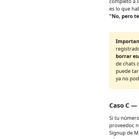
completo a l
es lo que ha
"No, pero t
Important
registrad
borrar es
de chats 
puede tar
ya no pod
Caso C — 
Si tu número
proveedor, n
Signup de Me