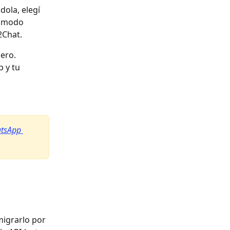
ola, elegí 
n modo 
2Chat.
mero.
 y tu 
atsApp 
igrarlo por 