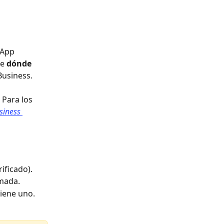
sApp 
e 
dónde 
Business.
 Para los 
siness 
ificado).
amada.
tiene uno.