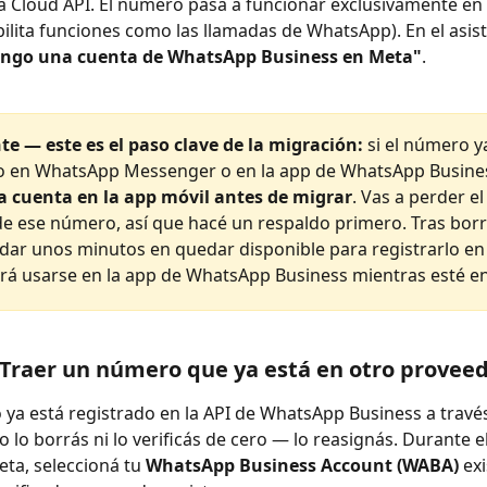
a Cloud API. El número pasa a funcionar exclusivamente en l
bilita funciones como las llamadas de WhatsApp). En el asist
engo una cuenta de WhatsApp Business en Meta"
.
e — este es el paso clave de la migración:
 si el número y
o en WhatsApp Messenger o en la app de WhatsApp Busines
a cuenta en la app móvil antes de migrar
. Vas a perder el 
de ese número, así que hacé un respaldo primero. Tras borra
dar unos minutos en quedar disponible para registrarlo en l
rá usarse en la app de WhatsApp Business mientras esté en 
Traer un número que ya está en otro proveed
 ya está registrado en la API de WhatsApp Business a través
o lo borrás ni lo verificás de cero — lo reasignás. Durante
ta, seleccioná tu 
WhatsApp Business Account (WABA)
 ex