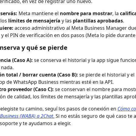
rificado, en vez de registrar uno nuevo.
servás:
 Meta mantiene el 
nombre para mostrar
, la 
calific
 los 
límites de mensajería
 y las 
plantillas aprobadas
.
uiere:
 acceso administrativo al Meta Business Manager due
y el PIN de verificación en dos pasos (Meta lo pide durante 
nserva y qué se pierde
ncia (Caso A):
 se conserva el historial y la app sigue funci
 nada.
n total / borrar cuenta (Caso B):
 se pierde el historial y 
app de WhatsApp Business mientras esté en la API.
ro proveedor (Caso C):
 se conservan el nombre para mostra
ión de calidad, los límites de mensajería y las plantillas apr
elegiste tu camino, seguí los pasos de conexión en 
Cómo con
Business (WABA) a 2Chat
.
 Si no estás seguro de qué caso te a
 soporte y te ayudamos a elegir.