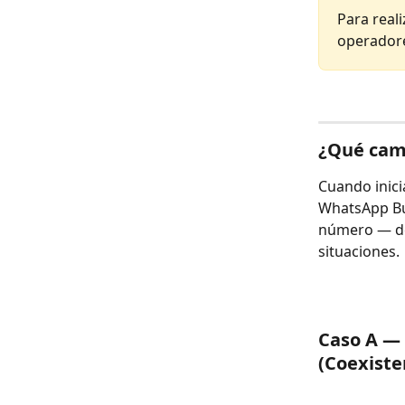
Para reali
operadore
¿Qué cami
Cuando iniciá
WhatsApp Bus
número — def
situaciones.
Caso A — 
(Coexiste