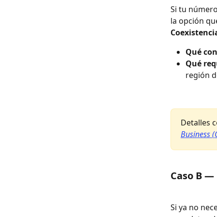
Si tu número
la opción qu
Coexistenci
Qué con
Qué req
región d
Detalles 
Business (
Caso B — 
Si ya no nec