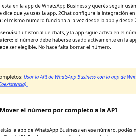
 está en la app de WhatsApp Business y querés seguir usánd
e dice que ya usás la app. 2Chat configura la integración e
a
: el mismo número funciona a la vez desde la app y desde 
servás:
 tu historial de chats, y la app sigue activa en el nú
uiere:
 el número debe haberse usado activamente en la app
ebe ser elegible. No hace falta borrar el número.
completos: 
Usar la API de WhatsApp Business con la app de Wh
Coexistencia)
.
Mover el número por completo a la API
esitás la app de WhatsApp Business en ese número, podés m