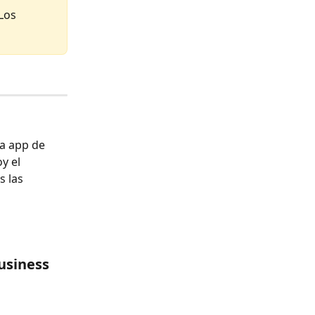
Los 
la app de 
y el 
 las 
usiness 