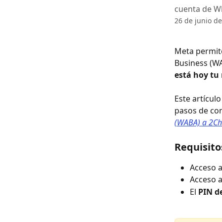
cuenta de W
26 de junio d
Meta permit
Business (WA
está hoy t
Este artícul
pasos de cone
(WABA) a 2Ch
Requisito
Acceso a
Acceso a
El 
PIN de