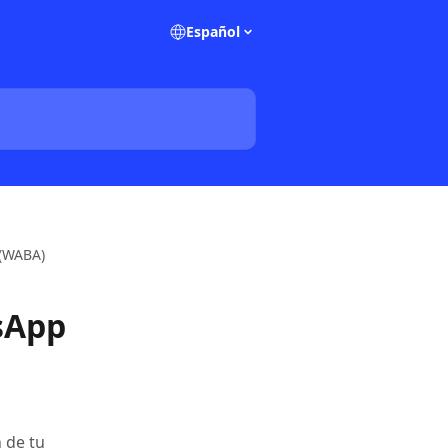
Español
 (WABA)
sApp
 de tu