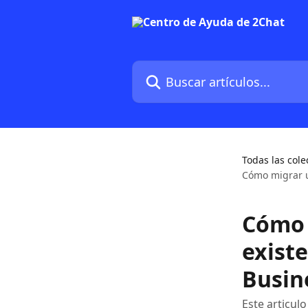
Ir al contenido principal
Buscar artículos...
Todas las cole
Cómo migrar u
Cómo 
exist
Busin
Este articul