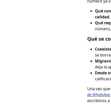
número ya ve
Qué con
calidad
,
Qué req
número, 
Qué se co
Coexiste
se borra
Migració
deja la 
Desde ot
calificac
Una vez que 
de WhatsApp 
escribinos a