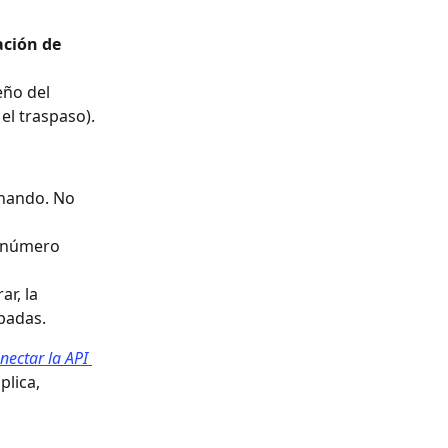
ación de 
ño del 
el traspaso).
onando. No 
el número 
r, la 
obadas.
ectar la API 
plica, 