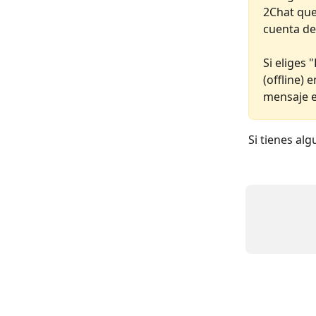
2Chat que
cuenta de
Si eliges
(offline) 
mensaje 
Si tienes al