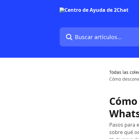
Ir al contenido principal
Buscar artículos...
Todas las cole
Cómo desconec
Cómo 
Whats
Pasos para e
sobre qué oc