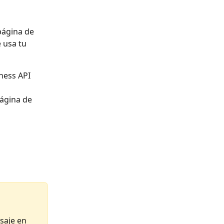
página de 
 usa tu 
ness API 
página de 
saje en 