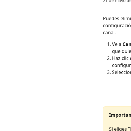
21 de mayo d
Puedes elimi
configuració
canal.
Ve a 
Can
que quie
Haz clic
configur
Seleccio
Importan
Si eliges