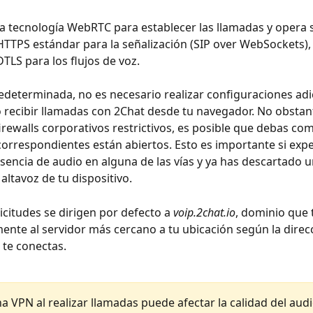
 tecnología WebRTC para establecer las llamadas y opera 
TTPS estándar para la señalización (SIP over WebSockets),
TLS para los flujos de voz.
determinada, no es necesario realizar configuraciones adi
o recibir llamadas con 2Chat desde tu navegador. No obstante
irewalls corporativos restrictivos, es posible que debas com
correspondientes están abiertos. Esto es importante si exp
sencia de audio en alguna de las vías y ya has descartado un
altavoz de tu dispositivo.
icitudes se dirigen por defecto a 
voip.2chat.io
, dominio que 
nte al servidor más cercano a tu ubicación según la direcc
 te conectas.
na VPN al realizar llamadas puede afectar la calidad del audi