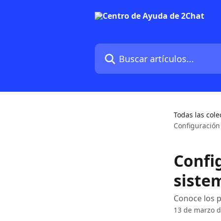
Ir al contenido principal
Buscar artículos...
Todas las cole
Configuración 
Config
siste
Conoce los p
13 de marzo d