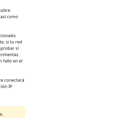
sobre 
 así como 
cionales 
, si tu red 
probar si 
erimentas 
 fallo en el 
te conectará 
ión IP 
o.