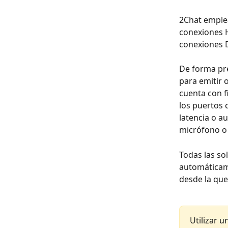
2Chat emplea
conexiones H
conexiones D
De forma pre
para emitir 
cuenta con f
los puertos 
latencia o au
micrófono o 
Todas las sol
automáticame
desde la que
Utilizar u