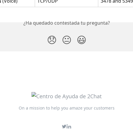
(Voice)
TCP/UDP
3478 and 5349
¿Ha quedado contestada tu pregunta?
😞
😐
😃
On a mission to help you amaze your customers